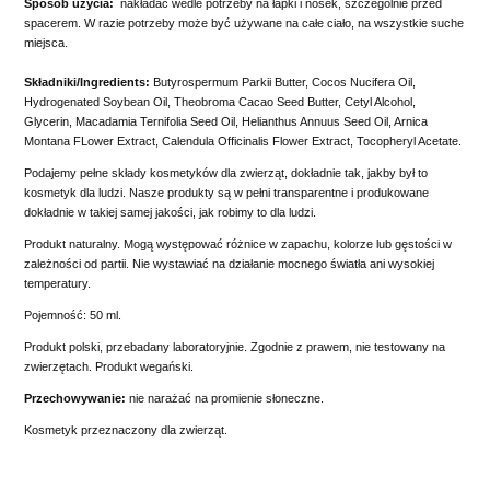
Sposób użycia:
nakładać wedle potrzeby na łapki i nosek, szczególnie przed
spacerem. W razie potrzeby może być używane na całe ciało, na wszystkie suche
miejsca.
Składniki/Ingredients:
Butyrospermum Parkii Butter, Cocos Nucifera Oil,
Hydrogenated Soybean Oil, Theobroma Cacao Seed Butter, Cetyl Alcohol,
Glycerin, Macadamia Ternifolia Seed Oil, Helianthus Annuus Seed Oil, Arnica
Montana FLower Extract, Calendula Officinalis Flower Extract, Tocopheryl Acetate.
Podajemy pełne składy kosmetyków dla zwierząt, dokładnie tak, jakby był to
kosmetyk dla ludzi. Nasze produkty są w pełni transparentne i produkowane
dokładnie w takiej samej jakości, jak robimy to dla ludzi.
Produkt naturalny. Mogą występować różnice w zapachu, kolorze lub gęstości w
zależności od partii. Nie wystawiać na działanie mocnego światła ani wysokiej
temperatury.
Pojemność: 50 ml.
Produkt polski, przebadany laboratoryjnie. Zgodnie z prawem, nie testowany na
zwierzętach. Produkt wegański.
Przechowywanie:
nie narażać na promienie słoneczne.
Kosmetyk przeznaczony dla zwierząt.