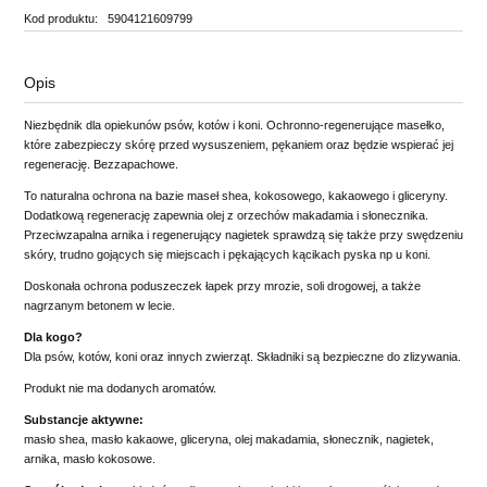
Kod produktu:
5904121609799
Opis
Niezbędnik dla opiekunów psów, kotów i koni. Ochronno-regenerujące masełko,
które zabezpieczy skórę przed wysuszeniem, pękaniem oraz będzie wspierać jej
regenerację. Bezzapachowe.
To naturalna ochrona na bazie maseł shea, kokosowego, kakaowego i gliceryny.
Dodatkową regenerację zapewnia olej z orzechów makadamia i słonecznika.
Przeciwzapalna arnika i regenerujący nagietek sprawdzą się także przy swędzeniu
skóry, trudno gojących się miejscach i pękających kącikach pyska np u koni.
Doskonała ochrona poduszeczek łapek przy mrozie, soli drogowej, a także
nagrzanym betonem w lecie.
Dla kogo?
Dla psów, kotów, koni oraz innych zwierząt. Składniki są bezpieczne do zlizywania.
Produkt nie ma dodanych aromatów.
Substancje aktywne:
masło shea, masło kakaowe, gliceryna, olej makadamia, słonecznik, nagietek,
arnika, masło kokosowe.