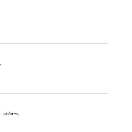
e.
y całościową