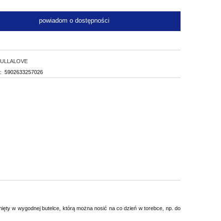
powiadom o dostępności
LULLALOVE
:
5902633257026
ęty w wygodnej butelce, którą można nosić na co dzień w torebce, np. do