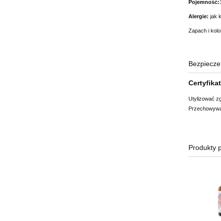
Pojemność:
Alergie:
jak 
Zapach i kolo
Bezpiecze
Certyfika
Utylizować z
Przechowywać
Produkty 