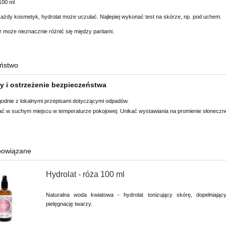
100 ml
każdy kosmetyk, hydrolat może uczulać. Najlepiej wykonać test na skórze, np. pod uchem.
r może nieznacznie różnić się między partiami.
ństwo
ty i ostrzeżenie bezpieczeństwa
godnie z lokalnymi przepisami dotyczącymi odpadów.
 w suchym miejscu w temperaturze pokojowej. Unikać wystawiania na promienie słoneczn
powiązane
Hydrolat - róża 100 ml
Naturalna woda kwiatowa - hydrolat tonizujący skórę, dopełniając
pielęgnację twarzy.