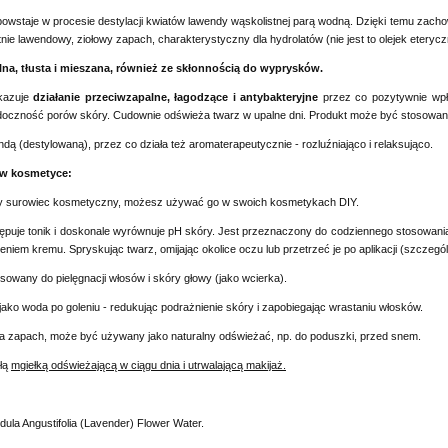
powstaje w procesie destylacji kwiatów lawendy wąskolistnej parą wodną. Dzięki temu zacho
tnie lawendowy, ziołowy zapach, charakterystyczny dla hydrolatów (nie jest to olejek eterycz
na, tłusta i mieszana, również ze skłonnością do wyprysków.
kazuje
działanie przeciwzapalne, łagodzące i antybakteryjne
przez co pozytywnie wpł
doczność porów skóry. Cudownie odświeża twarz w upalne dni. Produkt może być stosowany
dą (destylowaną), przez co działa też aromaterapeutycznie - rozluźniająco i relaksująco.
w kosmetyce:
ty surowiec kosmetyczny, możesz używać go w swoich kosmetykach DIY.
tępuje tonik i doskonale wyrównuje pH skóry. Jest przeznaczony do codziennego stosowani
eniem kremu. Spryskując twarz, omijając okolice oczu lub przetrzeć je po aplikacji (szczegó
sowany do pielęgnacji włosów i skóry głowy (jako wcierka).
jako woda po goleniu - redukując podrażnienie skóry i zapobiegając wrastaniu włosków.
a zapach, może być używany jako naturalny odświeżać, np. do poduszki, przed snem.
łą
mgiełką odświeżającą w ciągu dnia i utrwalającą makijaż.
dula Angustifolia (Lavender) Flower Water.