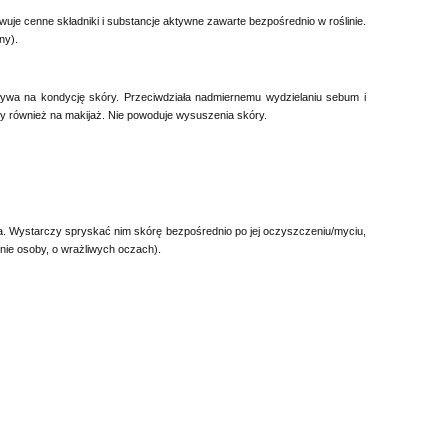
wuje cenne składniki i substancje aktywne zawarte bezpośrednio w roślinie.
ny).
ywa na kondycję skóry. Przeciwdziała nadmiernemu wydzielaniu sebum i
 również na makijaż. Nie powoduje wysuszenia skóry.
a. Wystarczy spryskać nim skórę bezpośrednio po jej oczyszczeniu/myciu,
lnie osoby, o wrażliwych oczach).