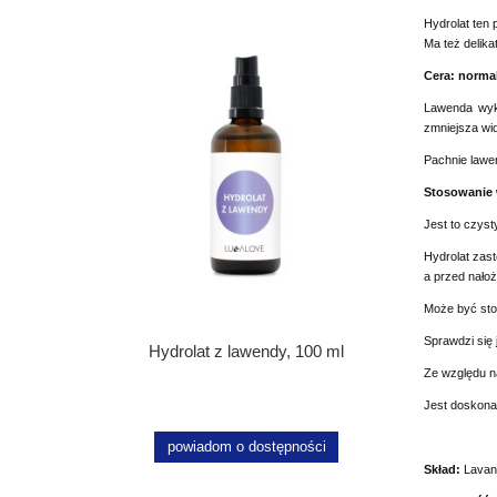
Hydrolat ten 
Ma też delika
Cera: normal
Lawenda wy
zmniejsza wi
Pachnie lawen
Stosowanie 
Jest to czys
Hydrolat zas
a przed nałoż
Może być sto
Sprawdzi się 
Hydrolat z lawendy, 100 ml
Ze względu n
Jest doskona
powiadom o dostępności
Skład:
Lavan