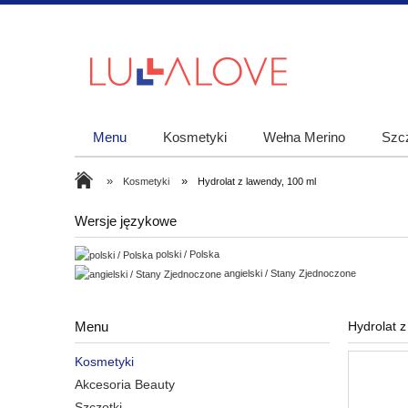
Menu
Kosmetyki
Wełna Merino
Szcz
»
»
Kosmetyki
Hydrolat z lawendy, 100 ml
Wersje językowe
polski / Polska
angielski / Stany Zjednoczone
Menu
Hydrolat z
Kosmetyki
Akcesoria Beauty
Szczotki